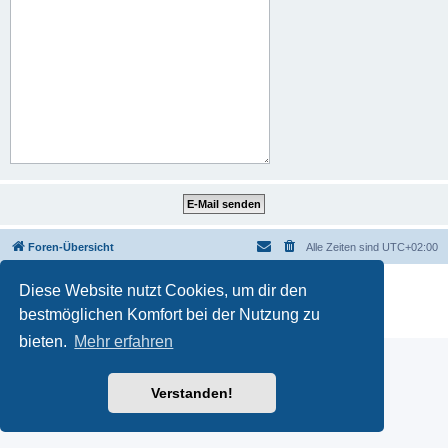
Foren-Übersicht
Alle Zeiten sind
UTC+02:00
Powered by
phpBB
® Forum Software © phpBB Limited
Diese Website nutzt Cookies, um dir den
Deutsche Übersetzung durch
phpBB.de
bestmöglichen Komfort bei der Nutzung zu
Datenschutz
|
Nutzungsbedingungen
bieten.
Mehr erfahren
Verstanden!