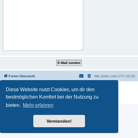
Foren-Übersicht
Alle Zeiten sind
UTC+02:00
Powered by
phpBB
® Forum Software © phpBB Limited
Diese Website nutzt Cookies, um dir den
Deutsche Übersetzung durch
phpBB.de
bestmöglichen Komfort bei der Nutzung zu
Datenschutz
|
Nutzungsbedingungen
bieten.
Mehr erfahren
Verstanden!