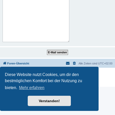
Foren-Übersicht
Alle Zeiten sind
UTC+02:00
Powered by
phpBB
® Forum Software © phpBB Limited
Diese Website nutzt Cookies, um dir den
Deutsche Übersetzung durch
phpBB.de
bestmöglichen Komfort bei der Nutzung zu
Datenschutz
|
Nutzungsbedingungen
bieten.
Mehr erfahren
Verstanden!