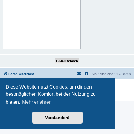
Foren-Übersicht
Alle Zeiten sind
UTC+02:00
Powered by
phpBB
® Forum Software © phpBB Limited
Diese Website nutzt Cookies, um dir den
Deutsche Übersetzung durch
phpBB.de
bestmöglichen Komfort bei der Nutzung zu
Datenschutz
|
Nutzungsbedingungen
bieten.
Mehr erfahren
Verstanden!