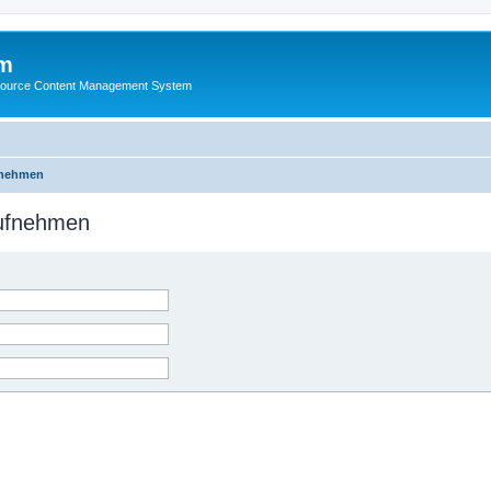
m
ource Content Management System
fnehmen
aufnehmen