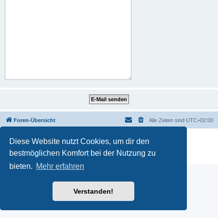
Foren-Übersicht
Alle Zeiten sind
UTC+02:00
Powered by
phpBB
® Forum Software © phpBB Limited
Diese Website nutzt Cookies, um dir den
Deutsche Übersetzung durch
phpBB.de
bestmöglichen Komfort bei der Nutzung zu
Datenschutz
|
Nutzungsbedingungen
bieten.
Mehr erfahren
Verstanden!