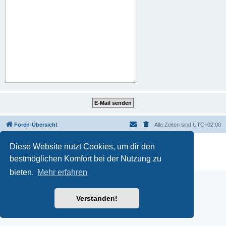
Foren-Übersicht
Alle Zeiten sind
UTC+02:00
Powered by
phpBB
® Forum Software © phpBB Limited
Diese Website nutzt Cookies, um dir den
Deutsche Übersetzung durch
phpBB.de
bestmöglichen Komfort bei der Nutzung zu
Datenschutz
|
Nutzungsbedingungen
bieten.
Mehr erfahren
Verstanden!