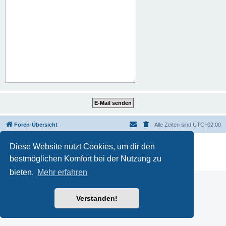
Foren-Übersicht
Alle Zeiten sind
UTC+02:00
Powered by
phpBB
® Forum Software © phpBB Limited
Diese Website nutzt Cookies, um dir den
Deutsche Übersetzung durch
phpBB.de
bestmöglichen Komfort bei der Nutzung zu
Datenschutz
|
Nutzungsbedingungen
bieten.
Mehr erfahren
Verstanden!