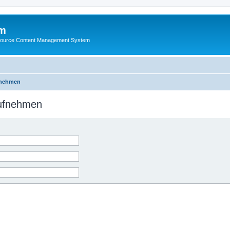
m
ource Content Management System
fnehmen
aufnehmen