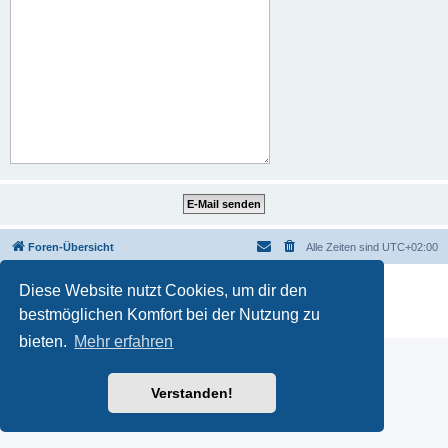
Foren-Übersicht
Alle Zeiten sind
UTC+02:00
Powered by
phpBB
® Forum Software © phpBB Limited
Diese Website nutzt Cookies, um dir den
Deutsche Übersetzung durch
phpBB.de
bestmöglichen Komfort bei der Nutzung zu
Datenschutz
|
Nutzungsbedingungen
bieten.
Mehr erfahren
Verstanden!