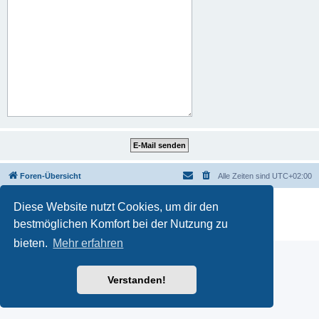
Foren-Übersicht
Alle Zeiten sind
UTC+02:00
Powered by
phpBB
® Forum Software © phpBB Limited
Diese Website nutzt Cookies, um dir den
Deutsche Übersetzung durch
phpBB.de
bestmöglichen Komfort bei der Nutzung zu
Datenschutz
|
Nutzungsbedingungen
bieten.
Mehr erfahren
Verstanden!