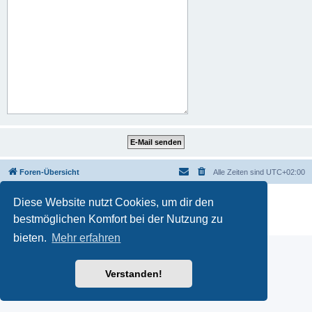
Foren-Übersicht
Alle Zeiten sind
UTC+02:00
Powered by
phpBB
® Forum Software © phpBB Limited
Diese Website nutzt Cookies, um dir den
Deutsche Übersetzung durch
phpBB.de
bestmöglichen Komfort bei der Nutzung zu
Datenschutz
|
Nutzungsbedingungen
bieten.
Mehr erfahren
Verstanden!