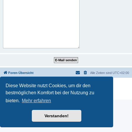
Foren-Übersicht
Alle Zeiten sind
UTC+02:00
Powered by
phpBB
® Forum Software © phpBB Limited
Diese Website nutzt Cookies, um dir den
Deutsche Übersetzung durch
phpBB.de
bestmöglichen Komfort bei der Nutzung zu
Datenschutz
|
Nutzungsbedingungen
bieten.
Mehr erfahren
Verstanden!