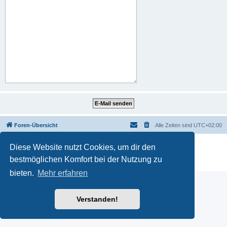
Foren-Übersicht
Alle Zeiten sind
UTC+02:00
Powered by
phpBB
® Forum Software © phpBB Limited
Diese Website nutzt Cookies, um dir den
Deutsche Übersetzung durch
phpBB.de
bestmöglichen Komfort bei der Nutzung zu
Datenschutz
|
Nutzungsbedingungen
bieten.
Mehr erfahren
Verstanden!