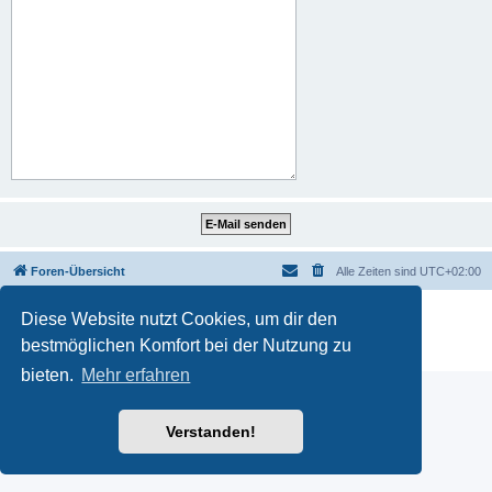
Foren-Übersicht
Alle Zeiten sind
UTC+02:00
Powered by
phpBB
® Forum Software © phpBB Limited
Diese Website nutzt Cookies, um dir den
Deutsche Übersetzung durch
phpBB.de
bestmöglichen Komfort bei der Nutzung zu
Datenschutz
|
Nutzungsbedingungen
bieten.
Mehr erfahren
Verstanden!