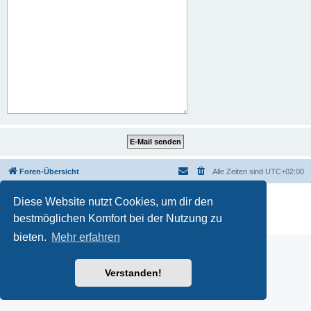
Foren-Übersicht
Alle Zeiten sind
UTC+02:00
Powered by
phpBB
® Forum Software © phpBB Limited
Diese Website nutzt Cookies, um dir den
Deutsche Übersetzung durch
phpBB.de
bestmöglichen Komfort bei der Nutzung zu
Datenschutz
|
Nutzungsbedingungen
bieten.
Mehr erfahren
Verstanden!