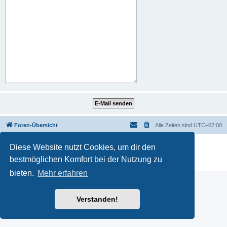
Foren-Übersicht
Alle Zeiten sind
UTC+02:00
Powered by
phpBB
® Forum Software © phpBB Limited
Diese Website nutzt Cookies, um dir den
Deutsche Übersetzung durch
phpBB.de
bestmöglichen Komfort bei der Nutzung zu
Datenschutz
|
Nutzungsbedingungen
bieten.
Mehr erfahren
Verstanden!