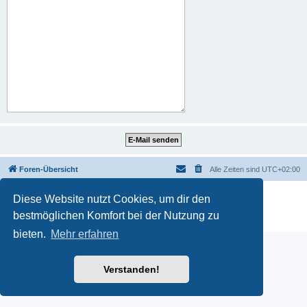
Foren-Übersicht
Alle Zeiten sind
UTC+02:00
Powered by
phpBB
® Forum Software © phpBB Limited
Diese Website nutzt Cookies, um dir den
Deutsche Übersetzung durch
phpBB.de
bestmöglichen Komfort bei der Nutzung zu
Datenschutz
|
Nutzungsbedingungen
bieten.
Mehr erfahren
Verstanden!