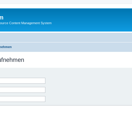
m
ource Content Management System
fnehmen
aufnehmen