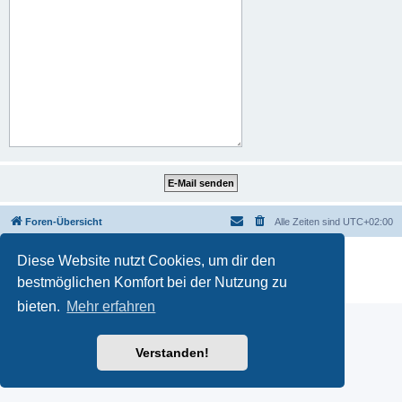
Foren-Übersicht
Alle Zeiten sind
UTC+02:00
Powered by
phpBB
® Forum Software © phpBB Limited
Diese Website nutzt Cookies, um dir den
Deutsche Übersetzung durch
phpBB.de
bestmöglichen Komfort bei der Nutzung zu
Datenschutz
|
Nutzungsbedingungen
bieten.
Mehr erfahren
Verstanden!