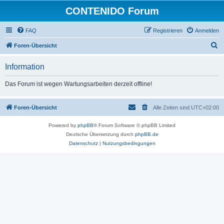
CONTENIDO Forum
FAQ
Registrieren
Anmelden
S
Foren-Übersicht
u
Information
c
h
Das Forum ist wegen Wartungsarbeiten derzeit offline!
e
Foren-Übersicht
Alle Zeiten sind
UTC+02:00
Powered by
phpBB
® Forum Software © phpBB Limited
Deutsche Übersetzung durch
phpBB.de
Datenschutz
|
Nutzungsbedingungen