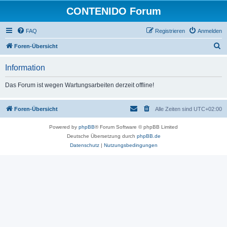
CONTENIDO Forum
FAQ
Registrieren
Anmelden
S
Foren-Übersicht
u
Information
c
h
Das Forum ist wegen Wartungsarbeiten derzeit offline!
e
Foren-Übersicht
Alle Zeiten sind
UTC+02:00
Powered by
phpBB
® Forum Software © phpBB Limited
Deutsche Übersetzung durch
phpBB.de
Datenschutz
|
Nutzungsbedingungen