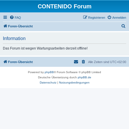
CONTENIDO Forum
FAQ
Registrieren
Anmelden
S
Foren-Übersicht
u
Information
c
h
Das Forum ist wegen Wartungsarbeiten derzeit offline!
e
Foren-Übersicht
Alle Zeiten sind
UTC+02:00
Powered by
phpBB
® Forum Software © phpBB Limited
Deutsche Übersetzung durch
phpBB.de
Datenschutz
|
Nutzungsbedingungen