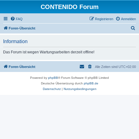
CONTENIDO Forum
FAQ
Registrieren
Anmelden
S
Foren-Übersicht
u
Information
c
h
Das Forum ist wegen Wartungsarbeiten derzeit offline!
e
Foren-Übersicht
Alle Zeiten sind
UTC+02:00
Powered by
phpBB
® Forum Software © phpBB Limited
Deutsche Übersetzung durch
phpBB.de
Datenschutz
|
Nutzungsbedingungen