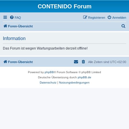
CONTENIDO Forum
FAQ
Registrieren
Anmelden
S
Foren-Übersicht
u
Information
c
h
Das Forum ist wegen Wartungsarbeiten derzeit offline!
e
Foren-Übersicht
Alle Zeiten sind
UTC+02:00
Powered by
phpBB
® Forum Software © phpBB Limited
Deutsche Übersetzung durch
phpBB.de
Datenschutz
|
Nutzungsbedingungen