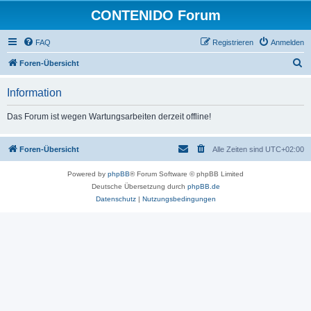
CONTENIDO Forum
FAQ
Registrieren
Anmelden
S
Foren-Übersicht
u
Information
c
h
Das Forum ist wegen Wartungsarbeiten derzeit offline!
e
Foren-Übersicht
Alle Zeiten sind
UTC+02:00
Powered by
phpBB
® Forum Software © phpBB Limited
Deutsche Übersetzung durch
phpBB.de
Datenschutz
|
Nutzungsbedingungen