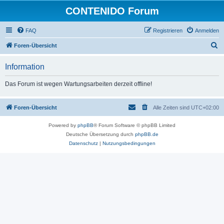
CONTENIDO Forum
FAQ
Registrieren
Anmelden
S
Foren-Übersicht
u
Information
c
h
Das Forum ist wegen Wartungsarbeiten derzeit offline!
e
Foren-Übersicht
Alle Zeiten sind
UTC+02:00
Powered by
phpBB
® Forum Software © phpBB Limited
Deutsche Übersetzung durch
phpBB.de
Datenschutz
|
Nutzungsbedingungen