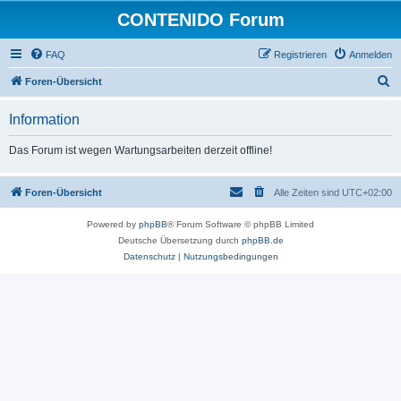
CONTENIDO Forum
FAQ
Registrieren
Anmelden
S
Foren-Übersicht
u
Information
c
h
Das Forum ist wegen Wartungsarbeiten derzeit offline!
e
Foren-Übersicht
Alle Zeiten sind
UTC+02:00
Powered by
phpBB
® Forum Software © phpBB Limited
Deutsche Übersetzung durch
phpBB.de
Datenschutz
|
Nutzungsbedingungen