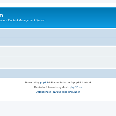
m
ource Content Management System
Powered by
phpBB
® Forum Software © phpBB Limited
Deutsche Übersetzung durch
phpBB.de
Datenschutz
|
Nutzungsbedingungen