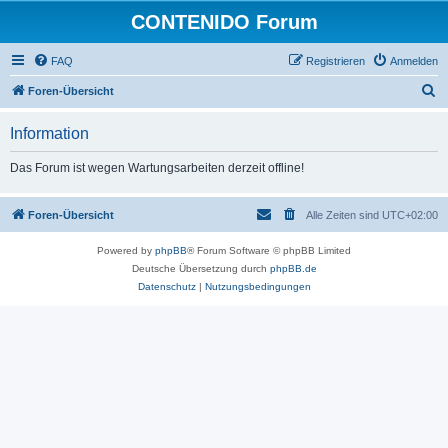
CONTENIDO Forum
FAQ
Registrieren
Anmelden
S
Foren-Übersicht
u
Information
c
h
Das Forum ist wegen Wartungsarbeiten derzeit offline!
e
Foren-Übersicht
Alle Zeiten sind
UTC+02:00
Powered by
phpBB
® Forum Software © phpBB Limited
Deutsche Übersetzung durch
phpBB.de
Datenschutz
|
Nutzungsbedingungen