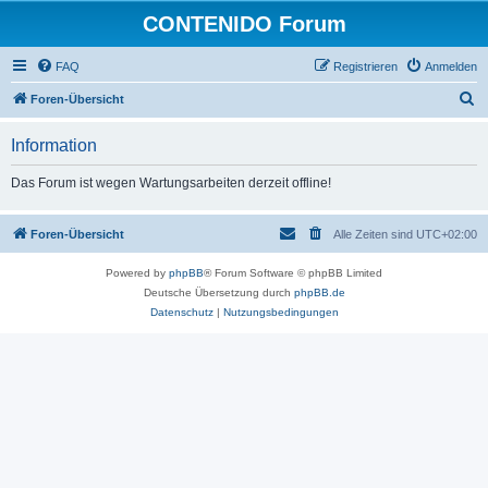
CONTENIDO Forum
FAQ
Registrieren
Anmelden
S
Foren-Übersicht
u
Information
c
h
Das Forum ist wegen Wartungsarbeiten derzeit offline!
e
Foren-Übersicht
Alle Zeiten sind
UTC+02:00
Powered by
phpBB
® Forum Software © phpBB Limited
Deutsche Übersetzung durch
phpBB.de
Datenschutz
|
Nutzungsbedingungen