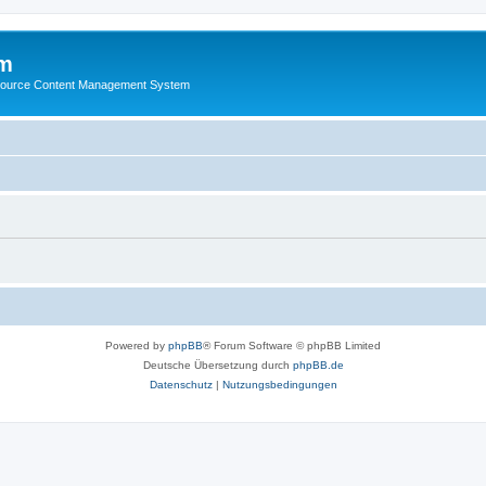
m
ource Content Management System
Powered by
phpBB
® Forum Software © phpBB Limited
Deutsche Übersetzung durch
phpBB.de
Datenschutz
|
Nutzungsbedingungen