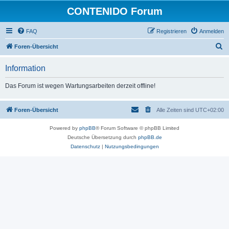
CONTENIDO Forum
FAQ
Registrieren
Anmelden
S
Foren-Übersicht
u
Information
c
h
Das Forum ist wegen Wartungsarbeiten derzeit offline!
e
Foren-Übersicht
Alle Zeiten sind
UTC+02:00
Powered by
phpBB
® Forum Software © phpBB Limited
Deutsche Übersetzung durch
phpBB.de
Datenschutz
|
Nutzungsbedingungen