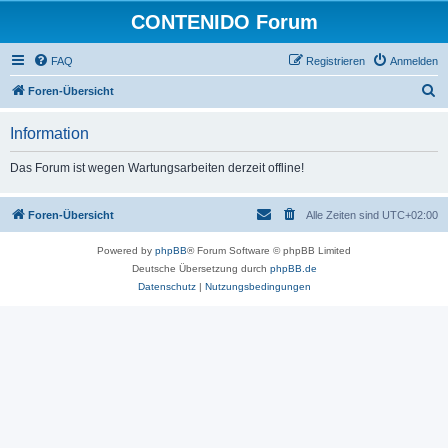
CONTENIDO Forum
FAQ
Registrieren
Anmelden
S
Foren-Übersicht
u
Information
c
h
Das Forum ist wegen Wartungsarbeiten derzeit offline!
e
Foren-Übersicht
Alle Zeiten sind
UTC+02:00
Powered by
phpBB
® Forum Software © phpBB Limited
Deutsche Übersetzung durch
phpBB.de
Datenschutz
|
Nutzungsbedingungen