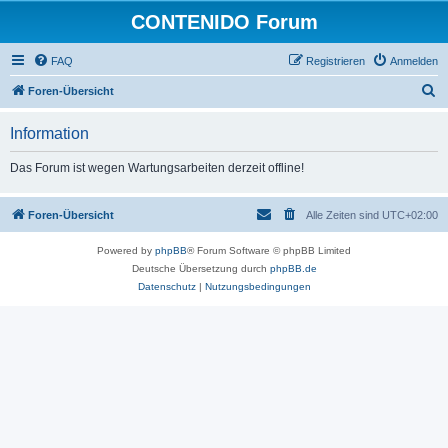
CONTENIDO Forum
FAQ
Registrieren
Anmelden
S
Foren-Übersicht
u
Information
c
h
Das Forum ist wegen Wartungsarbeiten derzeit offline!
e
Foren-Übersicht
Alle Zeiten sind
UTC+02:00
Powered by
phpBB
® Forum Software © phpBB Limited
Deutsche Übersetzung durch
phpBB.de
Datenschutz
|
Nutzungsbedingungen