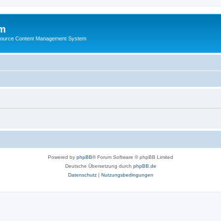
m
ource Content Management System
Powered by
phpBB
® Forum Software © phpBB Limited
Deutsche Übersetzung durch
phpBB.de
Datenschutz
|
Nutzungsbedingungen