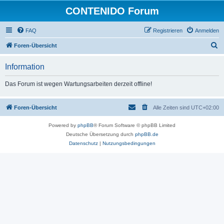
CONTENIDO Forum
FAQ
Registrieren
Anmelden
S
Foren-Übersicht
u
Information
c
h
Das Forum ist wegen Wartungsarbeiten derzeit offline!
e
Foren-Übersicht
Alle Zeiten sind
UTC+02:00
Powered by
phpBB
® Forum Software © phpBB Limited
Deutsche Übersetzung durch
phpBB.de
Datenschutz
|
Nutzungsbedingungen