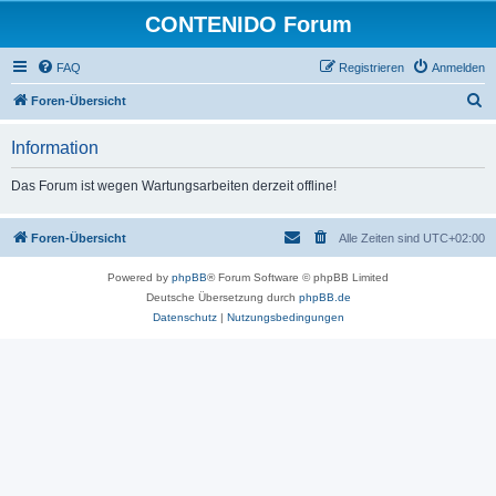
CONTENIDO Forum
FAQ
Registrieren
Anmelden
S
Foren-Übersicht
u
Information
c
h
Das Forum ist wegen Wartungsarbeiten derzeit offline!
e
Foren-Übersicht
Alle Zeiten sind
UTC+02:00
Powered by
phpBB
® Forum Software © phpBB Limited
Deutsche Übersetzung durch
phpBB.de
Datenschutz
|
Nutzungsbedingungen