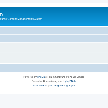
m
ource Content Management System
Powered by
phpBB
® Forum Software © phpBB Limited
Deutsche Übersetzung durch
phpBB.de
Datenschutz
|
Nutzungsbedingungen