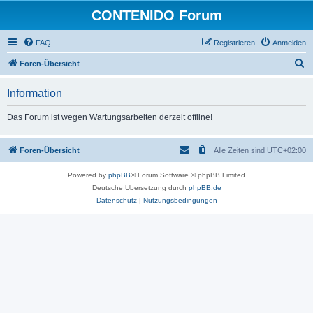
CONTENIDO Forum
FAQ
Registrieren
Anmelden
S
Foren-Übersicht
u
Information
c
h
Das Forum ist wegen Wartungsarbeiten derzeit offline!
e
Foren-Übersicht
Alle Zeiten sind
UTC+02:00
Powered by
phpBB
® Forum Software © phpBB Limited
Deutsche Übersetzung durch
phpBB.de
Datenschutz
|
Nutzungsbedingungen