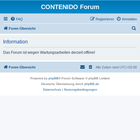
CONTENIDO Forum
FAQ
Registrieren
Anmelden
S
Foren-Übersicht
u
Information
c
h
Das Forum ist wegen Wartungsarbeiten derzeit offline!
e
Foren-Übersicht
Alle Zeiten sind
UTC+02:00
Powered by
phpBB
® Forum Software © phpBB Limited
Deutsche Übersetzung durch
phpBB.de
Datenschutz
|
Nutzungsbedingungen