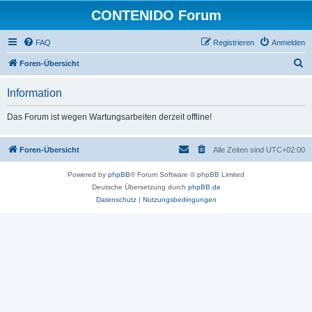
CONTENIDO Forum
FAQ
Registrieren
Anmelden
S
Foren-Übersicht
u
Information
c
h
Das Forum ist wegen Wartungsarbeiten derzeit offline!
e
Foren-Übersicht
Alle Zeiten sind
UTC+02:00
Powered by
phpBB
® Forum Software © phpBB Limited
Deutsche Übersetzung durch
phpBB.de
Datenschutz
|
Nutzungsbedingungen