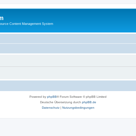
m
ource Content Management System
Powered by
phpBB
® Forum Software © phpBB Limited
Deutsche Übersetzung durch
phpBB.de
Datenschutz
|
Nutzungsbedingungen