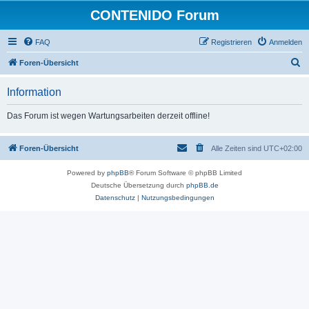
CONTENIDO Forum
FAQ
Registrieren
Anmelden
S
Foren-Übersicht
u
Information
c
h
Das Forum ist wegen Wartungsarbeiten derzeit offline!
e
Foren-Übersicht
Alle Zeiten sind
UTC+02:00
Powered by
phpBB
® Forum Software © phpBB Limited
Deutsche Übersetzung durch
phpBB.de
Datenschutz
|
Nutzungsbedingungen