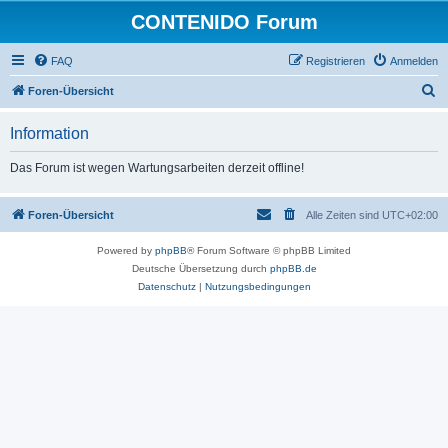
CONTENIDO Forum
FAQ
Registrieren
Anmelden
S
Foren-Übersicht
u
Information
c
h
Das Forum ist wegen Wartungsarbeiten derzeit offline!
e
Foren-Übersicht
Alle Zeiten sind
UTC+02:00
Powered by
phpBB
® Forum Software © phpBB Limited
Deutsche Übersetzung durch
phpBB.de
Datenschutz
|
Nutzungsbedingungen