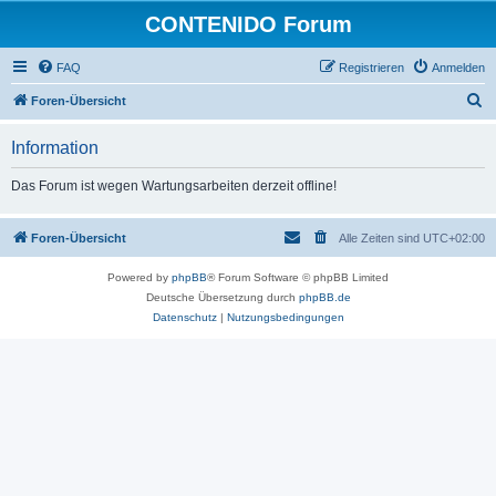
CONTENIDO Forum
FAQ
Registrieren
Anmelden
S
Foren-Übersicht
u
Information
c
h
Das Forum ist wegen Wartungsarbeiten derzeit offline!
e
Foren-Übersicht
Alle Zeiten sind
UTC+02:00
Powered by
phpBB
® Forum Software © phpBB Limited
Deutsche Übersetzung durch
phpBB.de
Datenschutz
|
Nutzungsbedingungen