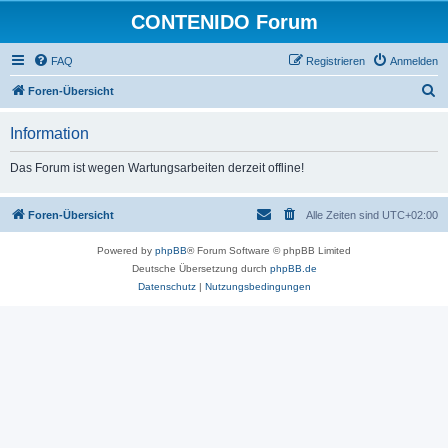
CONTENIDO Forum
FAQ
Registrieren
Anmelden
S
Foren-Übersicht
u
Information
c
h
Das Forum ist wegen Wartungsarbeiten derzeit offline!
e
Foren-Übersicht
Alle Zeiten sind
UTC+02:00
Powered by
phpBB
® Forum Software © phpBB Limited
Deutsche Übersetzung durch
phpBB.de
Datenschutz
|
Nutzungsbedingungen