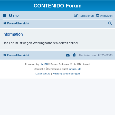
CONTENIDO Forum
FAQ
Registrieren
Anmelden
S
Foren-Übersicht
u
Information
c
h
Das Forum ist wegen Wartungsarbeiten derzeit offline!
e
Foren-Übersicht
Alle Zeiten sind
UTC+02:00
Powered by
phpBB
® Forum Software © phpBB Limited
Deutsche Übersetzung durch
phpBB.de
Datenschutz
|
Nutzungsbedingungen