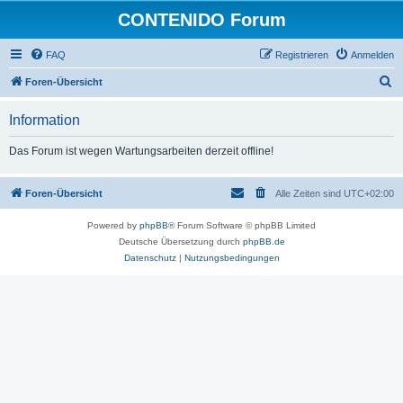
CONTENIDO Forum
FAQ
Registrieren
Anmelden
S
Foren-Übersicht
u
Information
c
h
Das Forum ist wegen Wartungsarbeiten derzeit offline!
e
Foren-Übersicht
Alle Zeiten sind
UTC+02:00
Powered by
phpBB
® Forum Software © phpBB Limited
Deutsche Übersetzung durch
phpBB.de
Datenschutz
|
Nutzungsbedingungen