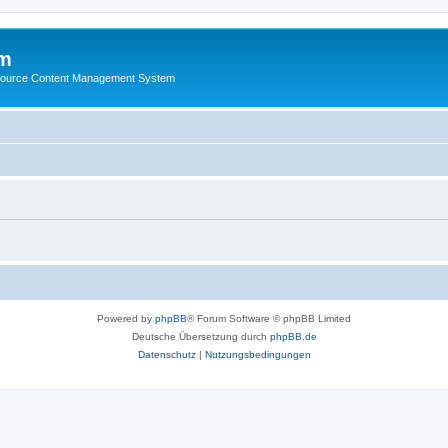
m
ource Content Management System
Powered by
phpBB
® Forum Software © phpBB Limited
Deutsche Übersetzung durch
phpBB.de
Datenschutz
|
Nutzungsbedingungen